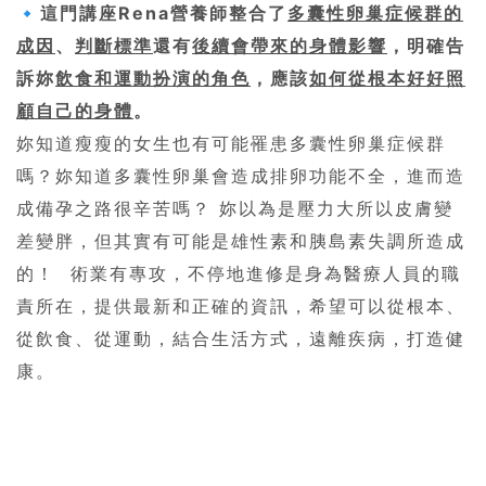
🔹
這門講座Rena營養師整合了
多囊性卵巢症候群的
成因
、
判斷標準
還有
後續會帶來的身體影響
，明確告
訴妳
飲食和運動扮演的角色
，應該
如何從根本好好照
顧自己的身體
。
妳知道瘦瘦的女生也有可能罹患多囊性卵巢症候群
嗎？妳知道多囊性卵巢會造成排卵功能不全，進而造
成備孕之路很辛苦嗎？ 妳以為是壓力大所以皮膚變
差變胖，但其實有可能是雄性素和胰島素失調所造成
的！ 術業有專攻，不停地進修是身為醫療人員的職
責所在，提供最新和正確的資訊，希望可以從根本、
從飲食、從運動，結合生活方式，遠離疾病，打造健
康。