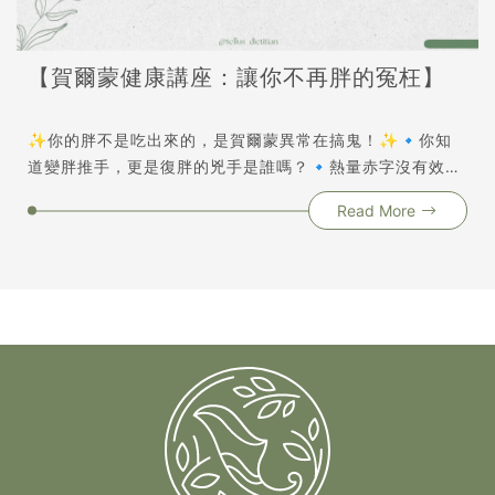
【賀爾蒙健康講座：讓你不再胖的冤枉】
✨你的胖不是吃出來的，是賀爾蒙異常在搞鬼！✨🔹你知
道變胖推手，更是復胖的兇手是誰嗎？🔹熱量赤字沒有效
果，你檢查過自己的賀爾蒙嗎？🔹你是易胖體質嗎？不同身
Read More
形的肥胖其實是賀爾蒙在作怪！🔹深陷環境賀爾蒙肆虐的時
代，你有完美避開的秘訣嗎？你知道賀爾蒙可以牽動全身
嗎？你也可能不只一個賀爾蒙失衡，大多數人都是混合性的
賀爾蒙紊亂！如果你嚴格執行飲食控制，並且搭配足夠的運
動量，但依然沒有任何效果，這堂課正是你需要的解藥。陪
你找出停滯不動的原因並攜手解決。當熱量赤字已經無法作
用，你就務必要找到發胖的因素，並且根治他！《賀爾蒙健
康講座：讓你不再胖得冤枉》Lynn營養師透過週末2小時，
除了帶你了解自己的體態，傳授你不能不知道的賀爾蒙平衡
關鍵。陪你一起對抗他！打敗他！找回最初的完美體態！期
待與你在講座上相見歡❤️