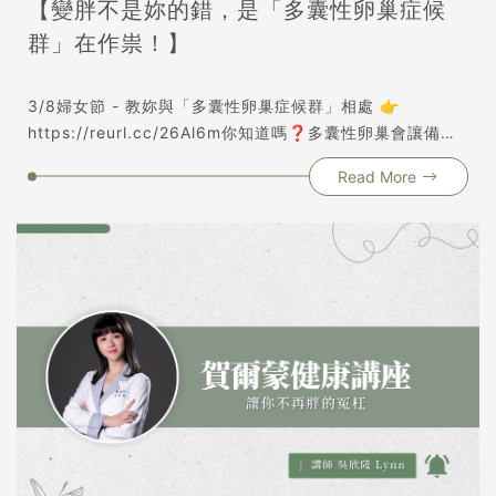
【變胖不是妳的錯，是「多囊性卵巢症候
群」在作祟！】
3/8婦女節 - 教妳與「多囊性卵巢症候群」相處 👉
https://reurl.cc/26Al6m你知道嗎❓多囊性卵巢會讓備孕
更加艱辛😟❓跑遍婦產科抽血、反覆吃藥，卻不見好轉❓#
Read More
多囊女孩 #月經失調 #代謝異常 #體重飆升 #情緒不穩✔整
合多囊成因並從源頭解決✔挑選適合保健品的正確要領✔避
免環境賀爾蒙肆虐的方法✔改善多囊的飲食和運動秘訣從根
本解決，釐清源頭，結合「飲食」與「運動」改善多囊性卵
巢症候群！與其不斷吃藥調理，不如從根本改善！多囊女孩
不知道的事都在講座一一解惑▸上課時間：2025/3/8 (六)
20:00-21:00▸上課地點：ZOOM線上工具▸報名網址：
https://reurl.cc/26Al6m ▸官方Line：
https://lin.ee/LbUkAZc