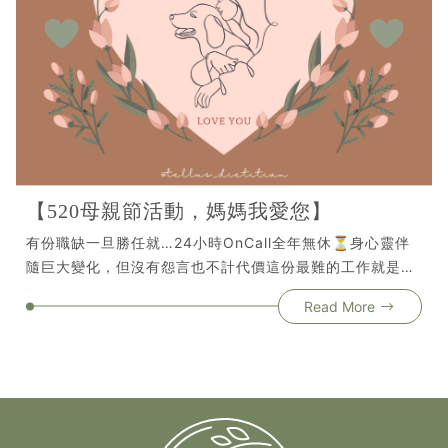
好愛自己的生活方式⎯⎯ ⎯▸卡位預約體驗➠ Tellus Line官方
▸開幕活動：12/28(六)13:00-15:00▸地址：台南市南區西
門路一段300巷50號
【520母親節活動，媽媽我愛您】
有份職缺一旦勝任就…24小時OnCall全年無休⏳身心靈伴
隨巨大變化，但沒有怨言也不計代價這份最難的工作就是
「全能媽媽」🤱媽媽任何事都為別人，自己擺在最後面🔙今
Read More
年母親節送愛的營養禮物🎁動動好與你守護媽媽健康❤️▸活
動時間：2024/5/1~2024/5/31▸活動辦法： ➊點即連結
前往預約 https://lin.ee/Ppi7iEPU ➋輸入「媽媽我愛
你」+出示親子照 ➌媽媽即享有營養課程體驗價$𝟓𝟐𝟎 (原
價$1200)▸額外加碼：若是毛小孩媽媽，出示與毛小孩同框
照，媽媽即享相同優惠⚠注意事項⚠➀此活動僅適用於營養