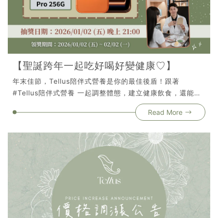
【聖誕跨年一起吃好喝好變健康♡】
年末佳節，Tellus陪伴式營養是你的最佳後盾！跟著
#Tellus陪伴式營養 一起調整體態，建立健康飲食，還能參
加抽獎活動！只要在 12 月購課，不只開始變健康，更有機
Read More
會把 iPhone 17 Pro、Apple Watch、AirPods Pro 3 等
37 個獎項直接帶回家！🎁🎟️ 抽獎券怎麼拿？凡
在 2025/12/01~2025/12/31 購買課程，不論新約/續約皆
可獲得抽獎券✅ 營養課程🔸1個月 (1張)🔸2個月 (2張)🔸
3個月 (4張)🔸續約4個月 (5張)🔸活動期間限一人購置一張
合約🎉 抽獎日期 2026/01/02 (五) 晚上9點📍Movewell
安平館-官方FaceBook直播抽獎，不見不散！🎁 領獎期
限 收到中獎通知後，需於2026/02/02 (一)前完成領取 (含
課程獎項之合約簽署)立即預約體驗，把握最後一波中獎機會