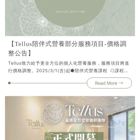
👈⎯ ⎯ ⎯ ⎯Tellus陪伴式營養⎯ ⎯ ⎯ ⎯國考營養師一對一指
導，吃出健康與自信📍 營養師一對一課程｜線上視訊｜實
體門市📍 台南市南區西門路一段300巷50號⚠該活動注意
事項⚠1. 摸彩券須投入抽獎箱，對獎聯請妥善保管2. 抽獎將
於Movewell安平館-官方FaceBook直播3. 直播後公布得獎
名單，5個工作天內電話通知4. 領獎須出示身分證與對獎聯
【Tellus陪伴式營養部分服務項目-價格調
5. 所有獎項皆不得兌現、折抵或轉讓6. iPhone 得獎者須支
整公告】
付 10% 機會中獎所得稅7. 所有獎項需本人親自至選定場館
領取8. 不抽取備選名單，逾期未領獎視為充公9. 課程獎項
Tellus致力給予更全方位的個人化營養服務，服務項目將進
合約 2026/02/02 前完成，逾期作廢10. 若資料不完整或無
行價格調整。2025/3/1(含)起⭓陪伴式營養課程 ⭔課程費
法聯繫，視同放棄資格11. Tellus陪伴式營養保有最終解釋
用調整 ▹1個月營養認知 $𝟗,𝟎𝟎𝟎 ▹2個月身體修復
Read More
權與活動修改權#Tellus陪伴式營養 #台南營養師 #營養師
$𝟏𝟕,𝟎𝟎𝟎 ($8,500/月) ▹3個月體質改變 $𝟐𝟒,𝟎𝟎𝟎
推薦 #聖誕抽獎 #跨年活動 #營養課程 #健康飲食 #體態管
($8,000/月)+贈血液檢查乙次⭓運動員營養方案 ⭔費用調
理 #抽獎 #iPhone17Pro #健康生活
整至 $𝟗,𝟎𝟎𝟎/月 ▹營養師針對賽季、非賽季與增肌減脂的
對應週期規劃飲食方針 ▹每週營養諮詢乙次+每日線上飲
食建議Tellus全體營養師將繼續秉持專業與熱情為您服務❤️
⚠注意事項：Tellu陪伴式營養保有最終解釋權與活動修改
權。