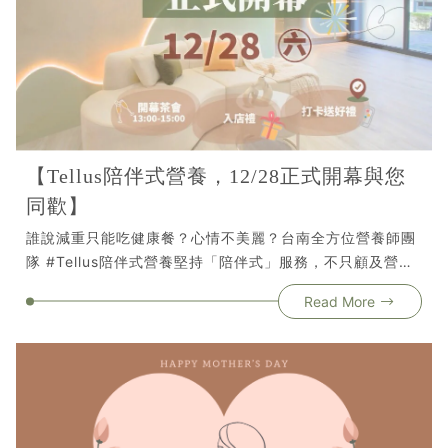
【Tellus陪伴式營養，12/28正式開幕與您
同歡】
誰說減重只能吃健康餐？心情不美麗？台南全方位營養師團
隊 #Tellus陪伴式營養堅持「陪伴式」服務，不只顧及營養
均衡，更重視心理狀態，守護你我的健康。✦服務對象│增
Read More
肌減脂│亞健康族│慢性病族群│運動選手│企業團體│✦服務
項目│陪伴式個人營養課程│企業駐點營養師服務│企業及團
體專題講座│ Tellus陪伴式營養 𝟏𝟐/𝟐𝟖㊅𝟏𝟑:𝟎𝟎-𝟏𝟓:𝟎𝟎 #正式
開幕🎊開幕當天除了有精緻茶點、入店禮、打卡送好禮🎁更
有營養師帶你 #免費inbody量測 了解自身健康🌈「健康」
是讓幸福長久的門票，我們陪你一起❤️⎯ ⎯ 好的營養，是好